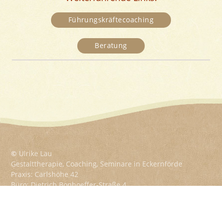
Führungskräftecoaching
Beratung
©
Ulrike Lau
Gestalttherapie, Coaching, Seminare in Eckernförde
Praxis: Carlshöhe 42
Büro: Dietrich Bonhoeffer-Straße 4
24340 Eckernförde
Tel:
04351 – 713961